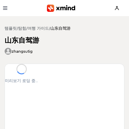
본문으로 건너뛰기
템플릿
/
탐험
/
여행 가이드
/
山东自驾游
山东自驾游
zhangsutig
미리보기 로딩 중...