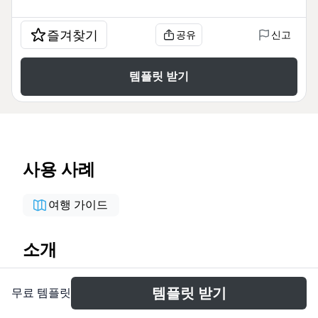
즐겨찾기
공유
신고
템플릿 받기
사용 사례
여행 가이드
소개
山东自驾游思维导图是一份专为家庭自驾游设计的旅行
템플릿 받기
무료 템플릿
规划模板，覆盖8月4日至8月12日共9天的行程。模板
包含71个节点，涵盖时间、景点、行程、住宿、人员、