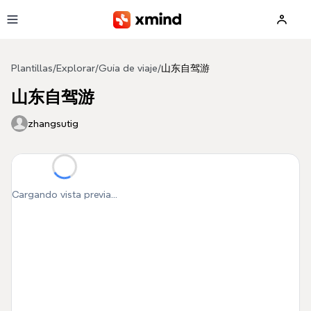
Saltar al contenido principal
Plantillas
/
Explorar
/
Guía de viaje
/
山东自驾游
山东自驾游
zhangsutig
Cargando vista previa...