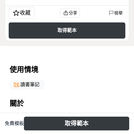
收藏
分享
檢舉
取得範本
使用情境
讀書筆記
關於
《卡片笔记写作法》思维导图模板基于德国社会学家尼
取得範本
免費模板
克拉斯·卢曼的Zettelkasten方法，系统梳理了从阅读到
写作的完整流程。模板包含142个节点，覆盖卡片盒写