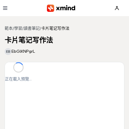
跳到主要內容
範本
/
學習
/
讀書筆記
/
卡片笔记写作法
卡片笔记写作法
EbGlKNPgrL
EB
正在載入預覽...