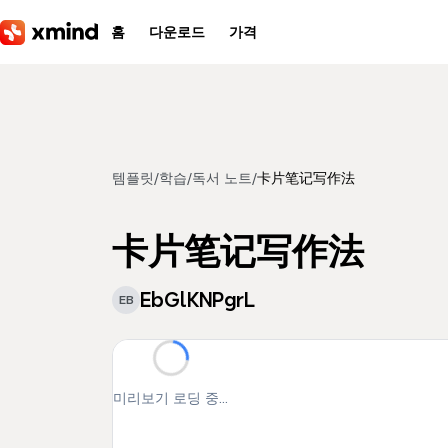
본문으로 건너뛰기
홈
다운로드
가격
템플릿
/
학습
/
독서 노트
/
卡片笔记写作法
卡片笔记写作法
EbGlKNPgrL
EB
미리보기 로딩 중...