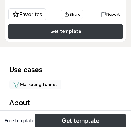
Favorites
Share
Report
Get template
Use cases
Marketing funnel
About
Этот Трафик шаблон представляет собой
Get template
Free template
детальную карту воронки продаж для бренда
натуральной косметики, включающую 21 узел для