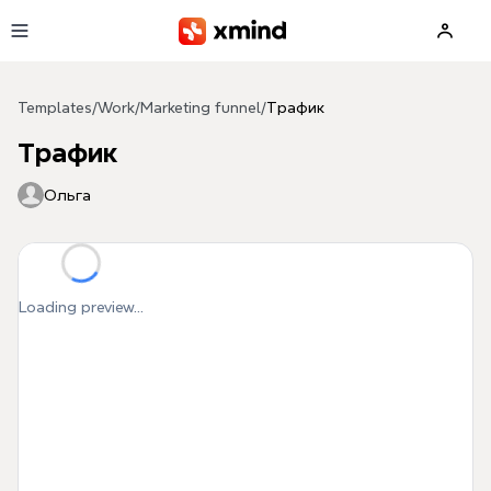
Skip to main content
Templates
/
Work
/
Marketing funnel
/
Трафик
Трафик
Ольга
Loading preview...