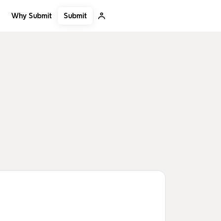
Submit
Why Submit