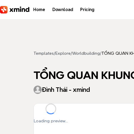
Skip to main content
Home
Download
Pricing
Templates
/
Explore
/
Worldbuilding
/
TỔNG QUAN KH
TỔNG QUAN KHUNG
Đình Thái - xmind
Loading preview...