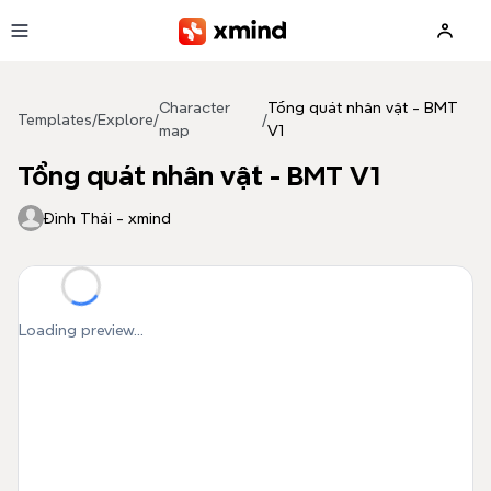
Skip to main content
Character
Tổng quát nhân vật - BMT
Templates
/
Explore
/
/
map
V1
Tổng quát nhân vật - BMT V1
Đình Thái - xmind
Loading preview...