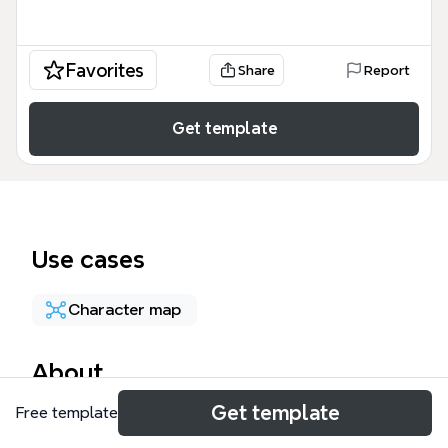
Favorites
Share
Report
Get template
Use cases
Character map
About
Get template
Free template
The Character Overview - BMT V1 mind map
template is a robust world-building tool designed