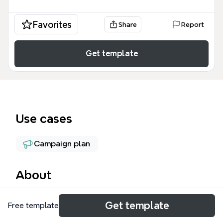
Favorites
Share
Report
Get template
Use cases
Campaign plan
About
Struktur LandingPage mind map ini adalah panduan
Get template
Free template
komprehensif yang dirancang untuk pemasar digital,
copywriter, dan pemilik bisnis yang ingin