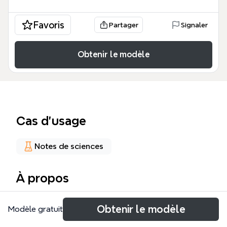
Favoris
Partager
Signaler
Obtenir le modèle
Cas d’usage
Notes de sciences
À propos
Questa mappa mentale sulle epatiti acute copre 5
Obtenir le modèle
Modèle gratuit
virus epatici (A, B, C, D, E) con oltre 140 nodi,
offrendo una panoramica dettagliata su