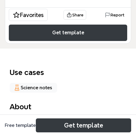
Favorites
Share
Report
Get template
Use cases
Science notes
About
Questa risorsa didattica sulla STATISTICA è
Get template
Free template
progettata per studenti, ricercatori e analisti di dati
che necessitano di un quadro strutturato dei