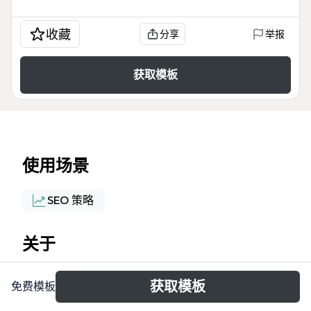
收藏
分享
举报
获取模板
使用场景
SEO 策略
关于
Sputnik kamen — это SEO-структура для сайта по
获取模板
免费模板
продаже натурального камня, охватывающая 52
узла. Карта делится на 4 ветви: виды камней