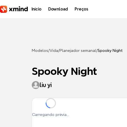
Pular para o conteúdo principal
Início
Download
Preços
Modelos
/
Vida
/
Planejador semanal
/
Spooky Night
Spooky Night
liu yi
Carregando prévia...