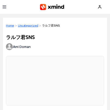
Skip to main content
Home
>
Uncategorized
>
ラルフ君SNS
ラルフ君SNS
Ami Doman
Loading preview...