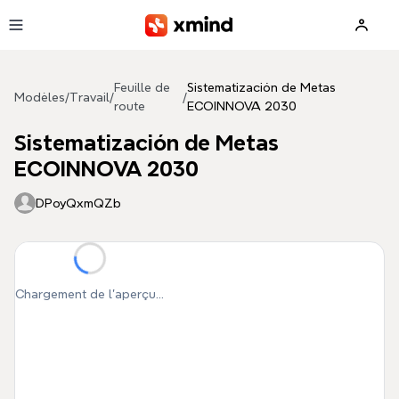
Aller au contenu principal
Feuille de
Sistematización de Metas
Modèles
/
Travail
/
/
route
ECOINNOVA 2030
Sistematización de Metas
ECOINNOVA 2030
DPoyQxmQZb
Chargement de l'aperçu...