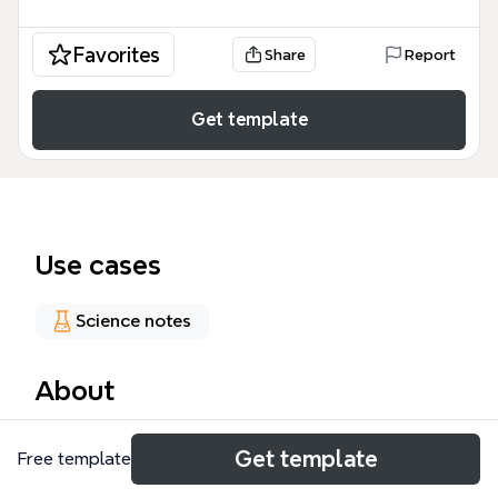
Favorites
Share
Report
Get template
Use cases
Science notes
About
El síndrome vasoespástico es una condición
Get template
Free template
caracterizada por vasoconstricción excesiva que
afecta múltiples sistemas. Este mapa mental de 102