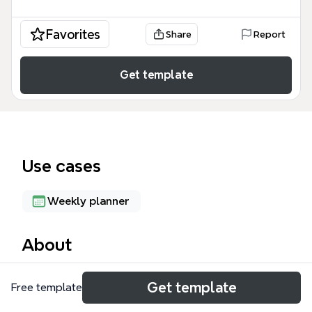
Favorites
Share
Report
Get template
Use cases
Weekly planner
About
Die Silvester-Mindmap von Xmind ist ein detaillierter
Get template
Free template
Planungsleitfaden für eine Silvesterfeier mit 64
Knoten, der alle Aspekte von der Gästeliste bis zum