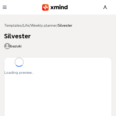
Skip to main content
Templates
/
Life
/
Weekly planner
/
Silvester
Silvester
bazuki
Loading preview...