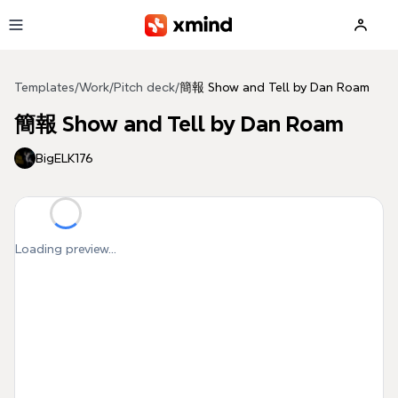
Skip to main content
Templates
/
Work
/
Pitch deck
/
簡報 Show and Tell by Dan Roam
簡報 Show and Tell by Dan Roam
BigELK176
Loading preview...