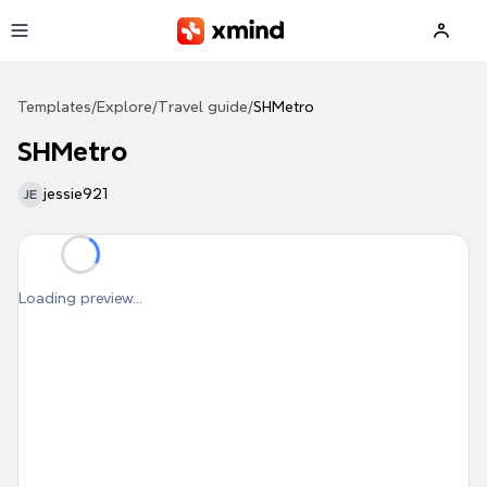
Skip to main content
Templates
/
Explore
/
Travel guide
/
SHMetro
SHMetro
jessie921
JE
Loading preview...