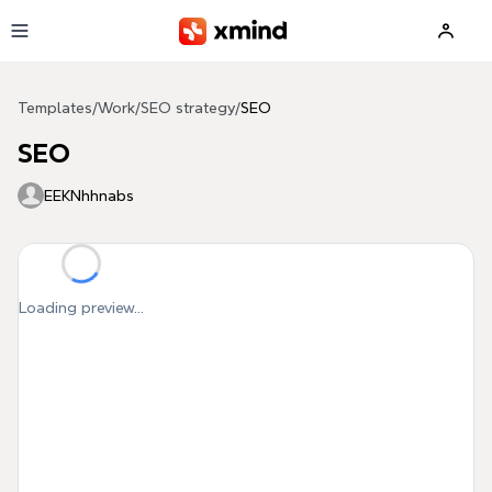
Skip to main content
Templates
/
Work
/
SEO strategy
/
SEO
SEO
EEKNhhnabs
Loading preview...