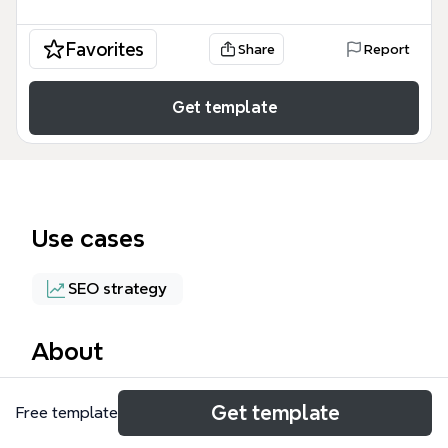
Favorites
Share
Report
Get template
Use cases
SEO strategy
About
Этот SEO шаблон Xmind представляет собой
Get template
Free template
структурированный план оптимизации сайта,
ориентированный на сферу юридических услуг, в