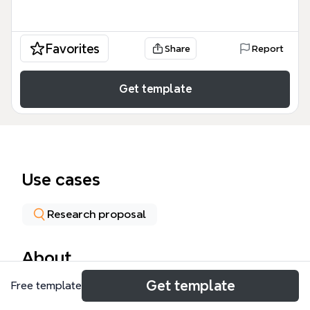
Favorites
Share
Report
Get template
Use cases
Research proposal
About
Get template
Free template
Die Mindmap 'Schülerin und Mutter – geht das?'
untersucht die Herausforderungen und Lösungen