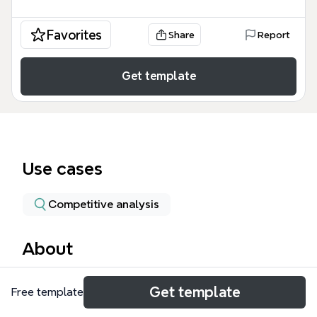
Favorites
Share
Report
Get template
Use cases
Competitive analysis
About
Этот шаблон RT (Rank Tracker) в Xmind
Get template
Free template
представляет собой подробную mind map для
управления SEO-проектами, охватывающую 136