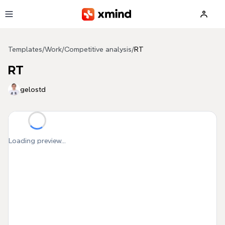
Skip to main content
Templates
/
Work
/
Competitive analysis
/
RT
RT
gelostd
Loading preview...