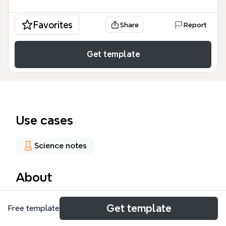
Favorites
Share
Report
Get template
Use cases
Science notes
About
El mapa mental 'RIESGO BIOLOGICO' clasifica los
Get template
Free template
peligros biológicos en cuatro categorías
principales: MICROORGANISMOS, VERTEBRADOS,