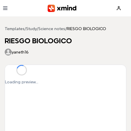
Skip to main content
Templates
/
Study
/
Science notes
/
RIESGO BIOLOGICO
RIESGO BIOLOGICO
yaneth16
Loading preview...