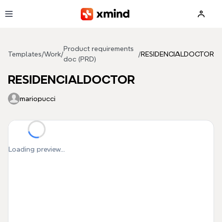
Skip to main content
Product requirements
Templates
/
Work
/
/
RESIDENCIALDOCTOR
doc (PRD)
RESIDENCIALDOCTOR
mariopucci
Loading preview...