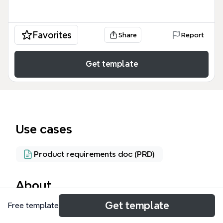
Favorites
Share
Report
Get template
Use cases
Product requirements doc (PRD)
About
Get template
Free template
O template RESIDENCIALDOCTOR é um prontuário
eletrônico abrangente para profissionais de saúde,