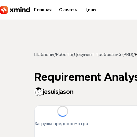
Перейти к основному содержимому
Главная
Скачать
Цены
Шаблоны
/
Работа
/
Документ требований (PRD)
/
Requirement Analys
jesuisjason
Загрузка предпросмотра...