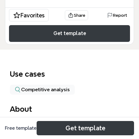
Favorites
Share
Report
Get template
Use cases
Competitive analysis
About
Этот шаблон сравнивает поколения Renault
Get template
Free template
Espace (Mk2 91г-96г и Mk3 96г-03г) и оценивает
автомобиль среди одноклассников. Включает 33