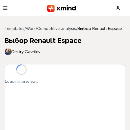
Skip to main content
Templates
/
Work
/
Competitive analysis
/
Выбор Renault Espace
Выбор Renault Espace
Dmitry Gavrilov
Loading preview...