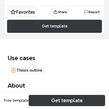
Favorites
Share
Report
Get template
Use cases
Thesis outline
About
La relation d'aide est un concept central dans les
Get template
Free template
soins infirmiers, particulièrement auprès des
personnes âgées atteintes d'un cancer du sein. Ce