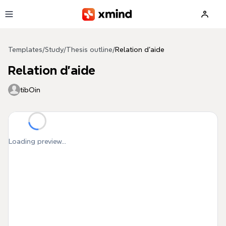
Skip to main content
Templates
/
Study
/
Thesis outline
/
Relation d'aide
Relation d'aide
tibOin
Loading preview...