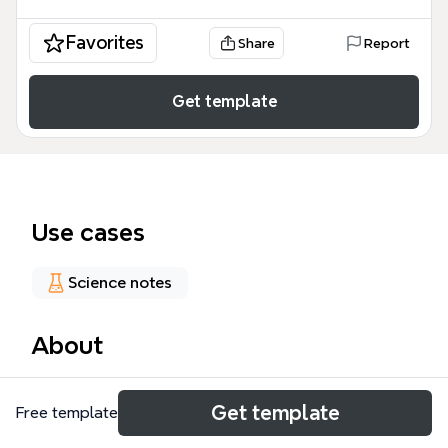
Favorites
Share
Report
Get template
Use cases
Science notes
About
El reino Protoctista agrupa organismos eucariotas
Get template
Free template
unicelulares y pluricelulares simples que no encajan
en los reinos animal, vegetal ni hongo. Este mapa