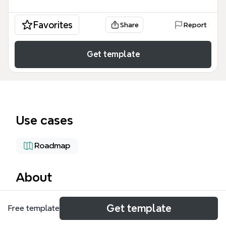
Favorites
Share
Report
Get template
Use cases
Roadmap
About
R-park — это комплексный шаблон интеллект-
Get template
Free template
карты для управления проектом разработки веб-
сайта, включающий 81 узел для детального