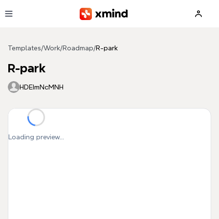
Skip to main content
Templates
/
Work
/
Roadmap
/
R-park
R-park
HDEImNcMNH
Loading preview...