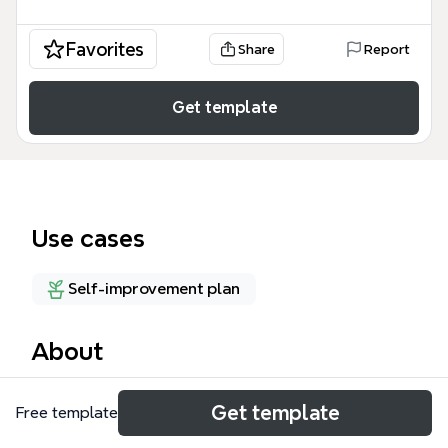
Favorites
Share
Report
Get template
Use cases
Self-improvement plan
About
O template 'Quem é Bruno Correia?' é um mapa
Get template
Free template
mental de autoconhecimento com 56 nós,
organizado em 7 ramos principais que exploram