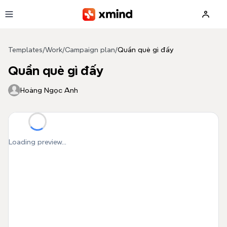
Skip to main content
Templates
/
Work
/
Campaign plan
/
Quần què gì đấy
Quần què gì đấy
Hoàng Ngọc Anh
Loading preview...