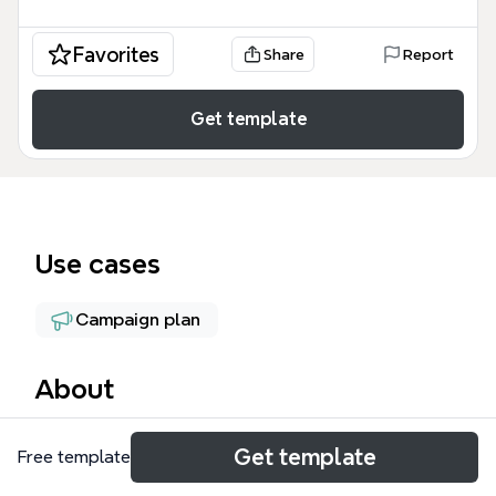
Favorites
Share
Report
Get template
Use cases
Campaign plan
About
Quần què gì đấy mind map là một bản kế hoạch chi
Get template
Free template
tiết về chiến lược xây dựng sự hiện diện trực tuyến
đa kênh, bao gồm 89 nút nội dung bao quát từ phát