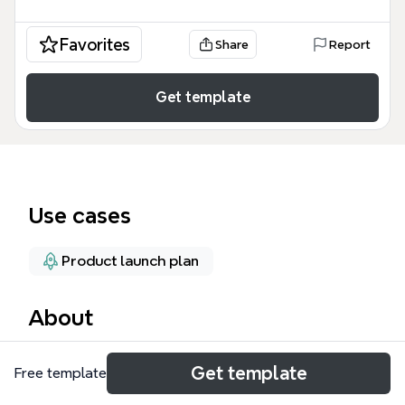
Favorites
Share
Report
Get template
Use cases
Product launch plan
About
Le modèle PSGM (Product Stage & Group
Get template
Free template
Management) est un outil structuré en trois releases
(A, B, C) conçu pour gérer les profils utilisateurs, les