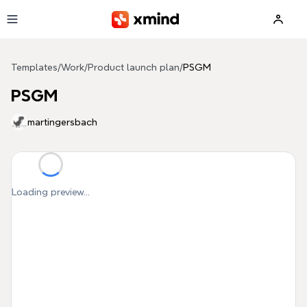
Skip to main content
Templates
/
Work
/
Product launch plan
/
PSGM
PSGM
martingersbach
Loading preview...