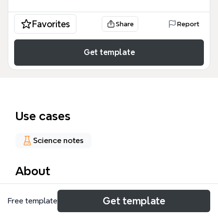
Favorites
Share
Report
Get template
Use cases
Science notes
About
Przewód pokarmowy - DN cz.2 mind map to
Get template
Free template
specjalistyczne zestawienie farmakologiczne
obejmujące 102 węzły, które szczegółowo analizuje