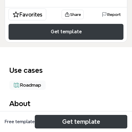
Favorites
Share
Report
Get template
Use cases
Roadmap
About
El Proyecto TdP Conversión Redes es una plantilla
Get template
Free template
de mapa mental para la gestión de conversión de
redes de telecomunicaciones, cubriendo 110 nodos