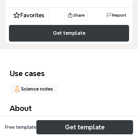
Favorites
Share
Report
Get template
Use cases
Science notes
About
El Proteínas mind map es una herramienta educativa
Get template
Free template
exhaustiva diseñada para estudiantes de biología y
nutrición que desglosa la estructura y el papel