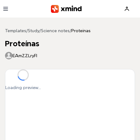
Skip to main content
Templates
/
Study
/
Science notes
/
Proteínas
Proteínas
EAmZZLryFI
Loading preview...