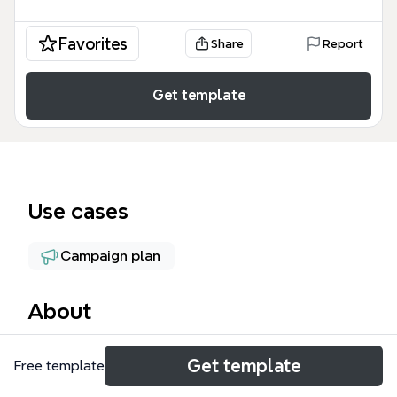
Favorites
Share
Report
Get template
Use cases
Campaign plan
About
Proposal CSR Perwira Telkom adalah template mind
Get template
Free template
map yang dirancang untuk menyusun proposal
program Corporate Social Responsibility (CSR) PT.