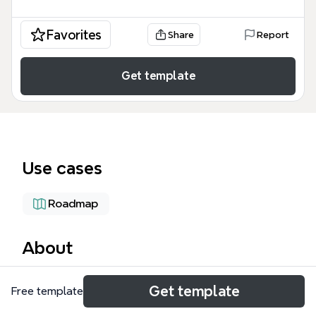
Favorites
Share
Report
Get template
Use cases
Roadmap
About
Die Produkt-Mindmap von Xmind ist ein
Get template
Free template
strukturiertes Template für den gesamten
Produktentwicklungsprozess, das 48 Knoten in 9