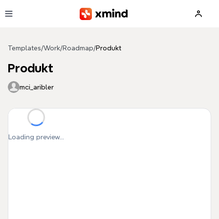
Skip to main content
Templates
/
Work
/
Roadmap
/
Produkt
Produkt
mci_aribler
Loading preview...