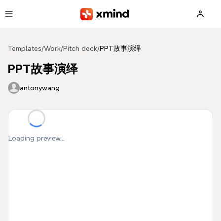
Skip to main content
Templates
/
Work
/
Pitch deck
/
PPT故事演绎
PPT故事演绎
antonywang
Loading preview...