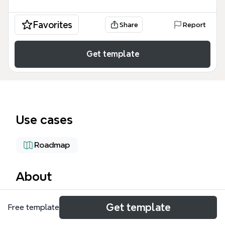
Favorites
Share
Report
Get template
Use cases
Roadmap
About
Deze Post BDS Heerlen / Toekomst 2012 mindmap is
Get template
Free template
een operationeel transitieplan voor de afdeling Post
BDS in Heerlen, gericht op de toekomstige situatie in