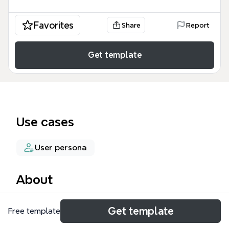
Favorites
Share
Report
Get template
Use cases
User persona
About
Este mapa mental de Bilbert Degales Morales
Get template
Free template
analiza 8 tipos de mexicanos (4 más marcados) y
más de 20 temas de psicología cultural mexicana,