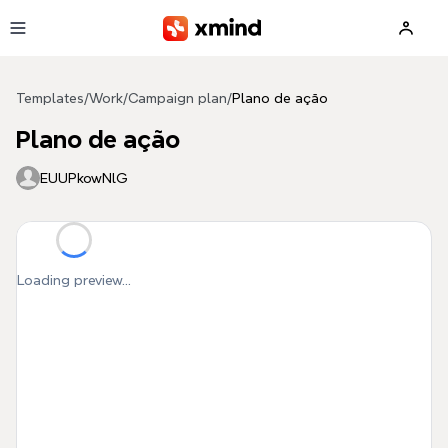
Skip to main content
Templates
/
Work
/
Campaign plan
/
Plano de ação
Plano de ação
EUUPkowNlG
Loading preview...