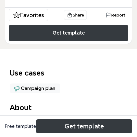
Favorites
Share
Report
Get template
Use cases
Campaign plan
About
Este Plano de ação mind map é uma ferramenta
Get template
Free template
estratégica robusta projetada para profissionais de
relações públicas e gestão de crises que buscam