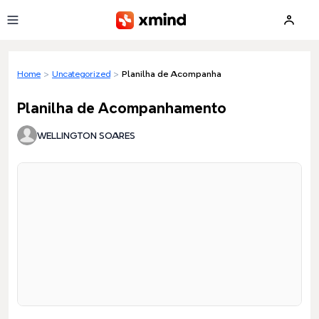
Skip to main content
Home
>
Uncategorized
>
Planilha de Acompanhamento
Planilha de Acompanhamento
WELLINGTON SOARES
Loading preview...