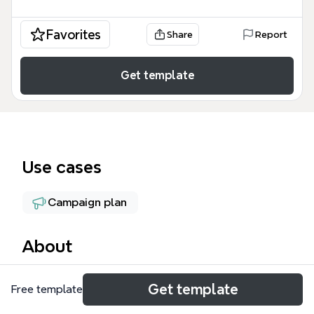
Favorites
Share
Report
Get template
Use cases
Campaign plan
About
El Plan de Accion Marketing MX es un mapa mental
Get template
Free template
de 95 nodos diseñado para equipos de marketing y
ventas en México que buscan estructurar