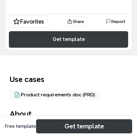
Favorites
Share
Report
Get template
Use cases
Product requirements doc (PRD)
About
Get template
Free template
Das Pflichtenheft erstellen Template von Xmind ist
ein strukturierter Leitfaden für IT-Projektteams, um