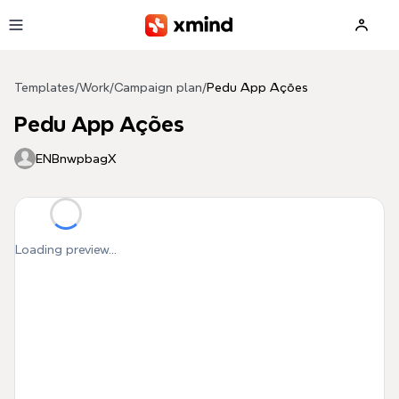
Skip to main content
Templates
/
Work
/
Campaign plan
/
Pedu App Ações
Pedu App Ações
ENBnwpbagX
Loading preview...