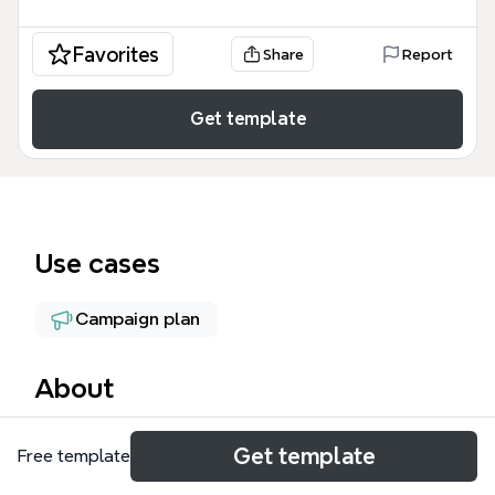
Favorites
Share
Report
Get template
Use cases
Campaign plan
About
O Pedu App Ações é um guia estratégico
Get template
Free template
abrangente projetado para equipes de marketing e
gestores de produto que buscam otimizar a