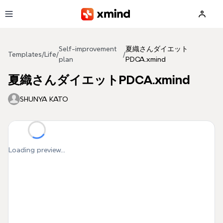
Skip to main content
Self-improvement
夏織さんダイエット
Templates
/
Life
/
/
plan
PDCA.xmind
夏織さんダイエットPDCA.xmind
SHUNYA KATO
Loading preview...