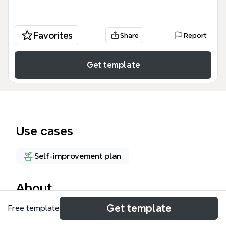
Favorites
Share
Report
Get template
Use cases
Self-improvement plan
About
Get template
Free template
El mapa mental 'Partes erógenas del cuerpo'
desglosa 44 nodos en un recorrido completo por