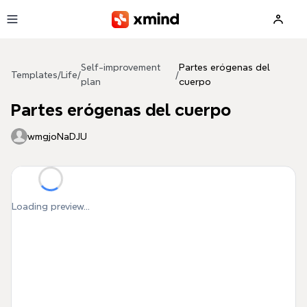
Skip to main content
Self-improvement
Partes erógenas del
Templates
/
Life
/
/
plan
cuerpo
Partes erógenas del cuerpo
wmgjoNaDJU
Loading preview...