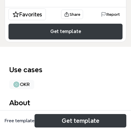
Favorites
Share
Report
Get template
Use cases
OKR
About
經營策略 OGSM 一頁搞定模板是一套專為企業管理
Get template
Free template
者、部門主管及創業家設計的高效管理工具，旨在將複
雜的商業計畫濃縮至單一視圖中。該模板包含 111 個節