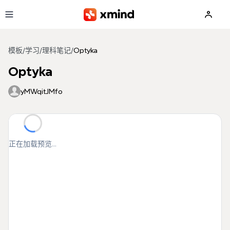
跳到主要内容
模板
/
学习
/
理科笔记
/
Optyka
Optyka
yMWqitJMfo
正在加载预览...