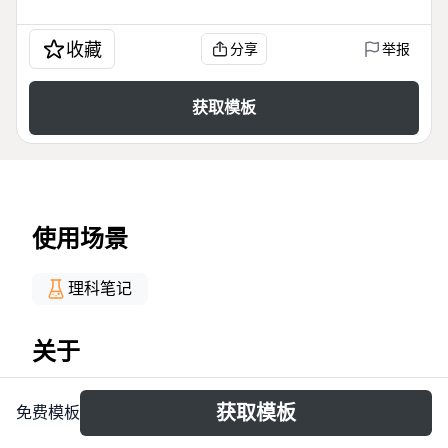
收藏
分享
举报
获取模板
使用场景
理科笔记
关于
Optyka mind map to kompleksowe narzędzie
获取模板
免费模板
edukacyjne obejmujące 8 głównych gałęzi fizyki
falowej: załamanie, odbicie, fala stojąca, zjawisko