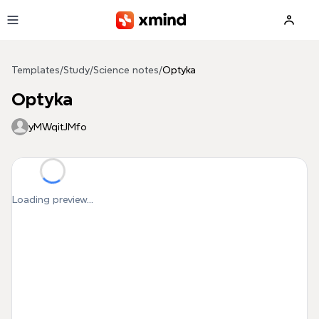
Skip to main content
Templates
/
Study
/
Science notes
/
Optyka
Optyka
yMWqitJMfo
Loading preview...