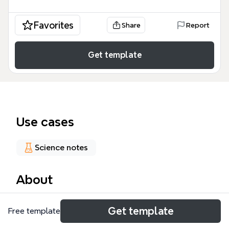
Favorites
Share
Report
Get template
Use cases
Science notes
About
Optyka mind map to kompleksowe narzędzie
Get template
Free template
edukacyjne obejmujące 8 głównych gałęzi fizyki
falowej: załamanie, odbicie, fala stojąca, zjawisko